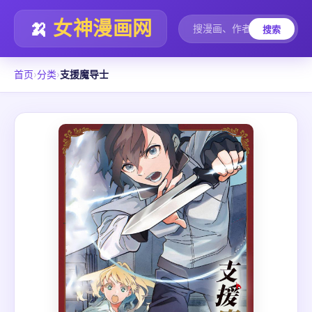
🍌
女神漫画网
搜索
首页
›
分类
›
支援魔导士