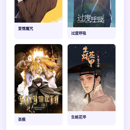
爱情魔咒
过度呼吸
生蚝花甲
圣痕