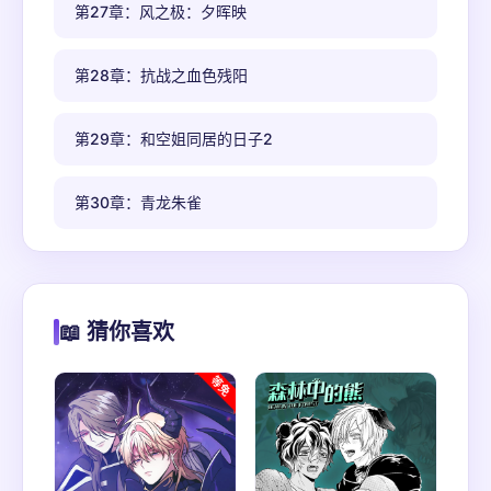
第27章：风之极：夕晖映
第28章：抗战之血色残阳
第29章：和空姐同居的日子2
第30章：青龙朱雀
📖 猜你喜欢